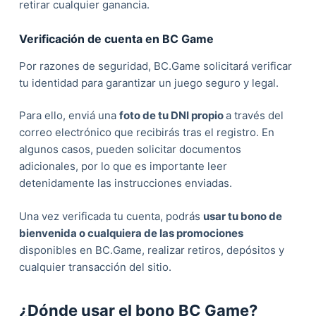
retirar cualquier ganancia.
Verificación de cuenta en BC Game
Por razones de seguridad, BC.Game solicitará verificar
tu identidad para garantizar un juego seguro y legal.
Para ello, enviá una
foto de tu DNI propio
a través del
correo electrónico que recibirás tras el registro. En
algunos casos, pueden solicitar documentos
adicionales, por lo que es importante leer
detenidamente las instrucciones enviadas.
Una vez verificada tu cuenta, podrás
usar tu bono de
bienvenida o cualquiera de las promociones
disponibles en BC.Game, realizar retiros, depósitos y
cualquier transacción del sitio.
¿Dónde usar el bono BC Game?