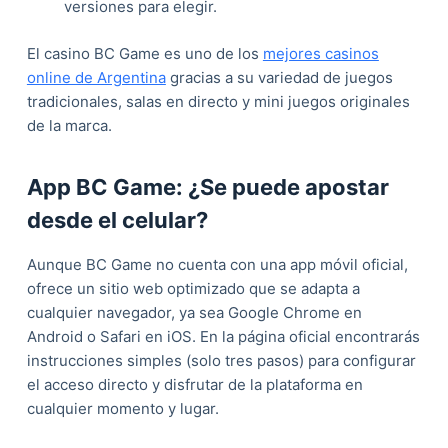
versiones para elegir.
El casino BC Game es uno de los
mejores casinos
online de Argentina
gracias a su variedad de juegos
tradicionales, salas en directo y mini juegos originales
de la marca.
App BC Game: ¿Se puede apostar
desde el celular?
Aunque BC Game no cuenta con una app móvil oficial,
ofrece un sitio web optimizado que se adapta a
cualquier navegador, ya sea Google Chrome en
Android o Safari en iOS. En la página oficial encontrarás
instrucciones simples (solo tres pasos) para configurar
el acceso directo y disfrutar de la plataforma en
cualquier momento y lugar.