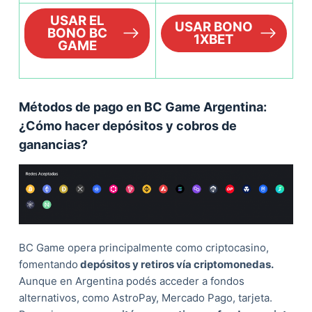
USAR EL
USAR BONO
BONO BC
1XBET
GAME
Métodos de pago en BC Game Argentina:
¿Cómo hacer depósitos y cobros de
ganancias?
BC Game opera principalmente como criptocasino,
fomentando
depósitos y retiros vía criptomonedas.
Aunque en Argentina podés acceder a fondos
alternativos, como AstroPay, Mercado Pago, tarjeta.