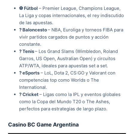
⚽ Fútbol
– Premier League, Champions League,
La Liga y copas internacionales, el rey indiscutido
de las apuestas.
? Baloncesto
– NBA, Euroliga y torneos FIBA para
vivir partidos cargados de puntos y acción
constante.
? Tenis
– Los Grand Slams (Wimbledon, Roland
Garros, US Open, Australian Open) y circuitos
ATP/WTA, ideales para apuestas set a set.
? eSports
– LoL, Dota 2, CS:GO y Valorant con
competencias top como Worlds o The
International.
? Cricket
– Ligas como la IPL y eventos globales
como la Copa del Mundo T20 o The Ashes,
perfectos para estrategias de largo plazo.
Casino BC Game Argentina