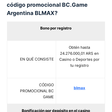
código promocional BC.Game
Argentina BLMAX?
Bono por registro
Obtén hasta
24.276.000,01 ARS
en
EN QUÉ CONSISTE
Casino o Deportes por
tu registro
CÓDIGO
blmax
PROMOCIONAL BC
GAME
Bonificación por depósito en el casino