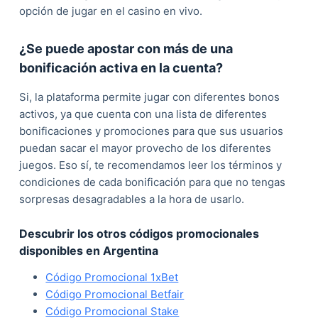
opción de jugar en el casino en vivo.
¿Se puede apostar con más de una
bonificación activa en la cuenta?
Si, la plataforma permite jugar con diferentes bonos
activos, ya que cuenta con una lista de diferentes
bonificaciones y promociones para que sus usuarios
puedan sacar el mayor provecho de los diferentes
juegos. Eso sí, te recomendamos leer los términos y
condiciones de cada bonificación para que no tengas
sorpresas desagradables a la hora de usarlo.
Descubrir los otros códigos promocionales
disponibles en Argentina
Código Promocional 1xBet
Código Promocional Betfair
Código Promocional Stake