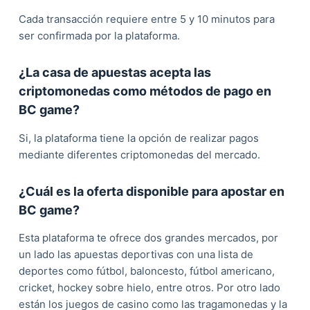
Cada transacción requiere entre 5 y 10 minutos para
ser confirmada por la plataforma.
¿La casa de apuestas acepta las
criptomonedas como métodos de pago en
BC game?
Si, la plataforma tiene la opción de realizar pagos
mediante diferentes criptomonedas del mercado.
¿Cuál es la oferta disponible para apostar en
BC game?
Esta plataforma te ofrece dos grandes mercados, por
un lado las apuestas deportivas con una lista de
deportes como fútbol, baloncesto, fútbol americano,
cricket, hockey sobre hielo, entre otros. Por otro lado
están los juegos de casino como las tragamonedas y la