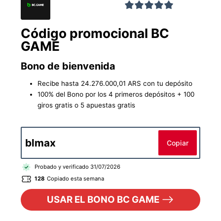
5
rating
Código promocional BC
GAME
Bono de bienvenida
Recibe hasta 24.276.000,01 ARS con tu depósito
100% del Bono por los 4 primeros depósitos + 100
giros gratis o 5 apuestas gratis
blmax
Copiar
Probado y verificado 31/07/2026
128
Copiado esta semana
USAR EL BONO BC GAME