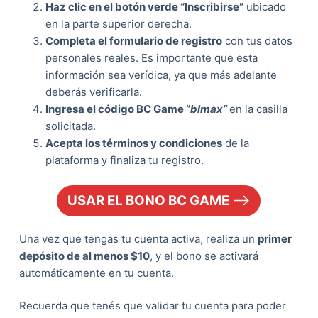
Haz clic en el botón verde “Inscribirse”
ubicado
en la parte superior derecha.
Completa el formulario de registro
con tus datos
personales reales. Es importante que esta
información sea verídica, ya que más adelante
deberás verificarla.
Ingresa el código BC Game “
blmax”
en la casilla
solicitada.
Acepta los términos y condiciones
de la
plataforma y finaliza tu registro.
USAR EL BONO BC GAME
Una vez que tengas tu cuenta activa, realiza un
primer
depósito de al menos $10
, y el bono se activará
automáticamente en tu cuenta.
Recuerda que tenés que validar tu cuenta para poder