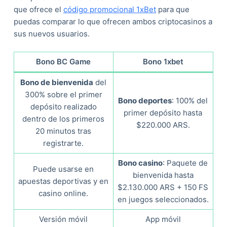
que ofrece el
código promocional 1xBet
para que
puedas comparar lo que ofrecen ambos criptocasinos a
sus nuevos usuarios.
Bono BC Game
Bono 1xbet
Bono de bienvenida
del
300% sobre el primer
Bono deportes
: 100% del
depósito realizado
primer depósito hasta
dentro de los primeros
$220.000 ARS.
20 minutos tras
registrarte.
Bono casino
: Paquete de
Puede usarse en
bienvenida hasta
apuestas deportivas y en
$2.130.000 ARS + 150 FS
casino online.
en juegos seleccionados.
Versión móvil
App móvil