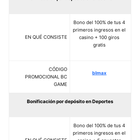
Bono del 100% de tus 4
primeros ingresos en el
EN QUÉ CONSISTE
casino + 100 giros
gratis
CÓDIGO
blmax
PROMOCIONAL BC
GAME
Bonificación por depósito en Deportes
Bono del 100% de tus 4
primeros ingresos en el