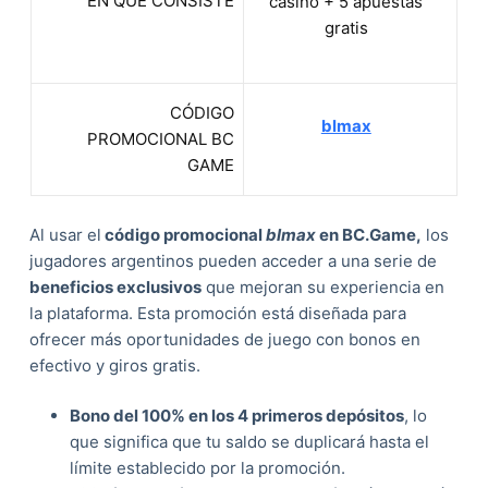
EN QUÉ CONSISTE
casino + 5 apuestas
gratis
CÓDIGO
blmax
PROMOCIONAL BC
GAME
Al usar el
código promocional
blmax
en BC.Game,
los
jugadores argentinos pueden acceder a una serie de
beneficios exclusivos
que mejoran su experiencia en
la plataforma. Esta promoción está diseñada para
ofrecer más oportunidades de juego con bonos en
efectivo y giros gratis.
Bono del 100% en los 4 primeros depósitos
, lo
que significa que tu saldo se duplicará hasta el
límite establecido por la promoción.