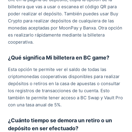
billetera que vas a usar o escanea el código QR para
poder realizar el depósito. También puedes usar Buy
Crypto para realizar depósitos de cualquiera de las
monedas aceptadas por MoonPay y Banxa. Otra opción
es realizarlo rápidamente mediante la billetera
cooperativa.
¿Qué significa Mi billetera en BC game?
Esta opción te permite ver el saldo de todas las
criptomonedas cooperativas disponibles para realizar
depósitos o retiros en la casa de apuestas o consultar
los registros de transacciones de tu cuenta. Esto
también te permite tener acceso a BC Swap y Vault Pro
con una tasa anual de 5%.
¿Cuánto tiempo se demora un retiro o un
depósito en ser efectuado?