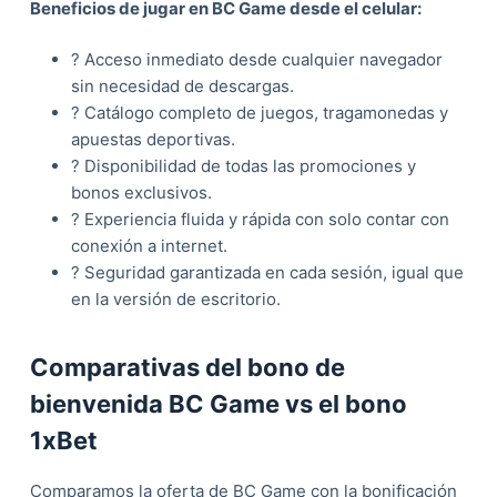
Beneficios de jugar en BC Game desde el celular:
? Acceso inmediato desde cualquier navegador
sin necesidad de descargas.
? Catálogo completo de juegos, tragamonedas y
apuestas deportivas.
? Disponibilidad de todas las promociones y
bonos exclusivos.
? Experiencia fluida y rápida con solo contar con
conexión a internet.
? Seguridad garantizada en cada sesión, igual que
en la versión de escritorio.
Comparativas del bono de
bienvenida BC Game vs el bono
1xBet
Comparamos la oferta de BC Game con la bonificación