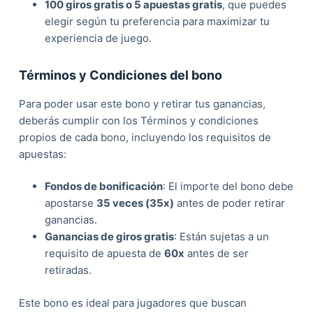
100 giros gratis o 5 apuestas gratis
, que puedes
elegir según tu preferencia para maximizar tu
experiencia de juego.
Términos y Condiciones del bono
Para poder usar este bono y retirar tus ganancias,
deberás cumplir con los Términos y condiciones
propios de cada bono, incluyendo los requisitos de
apuestas:
Fondos de bonificación
: El importe del bono debe
apostarse
35 veces (35x)
antes de poder retirar
ganancias.
Ganancias de giros gratis
: Están sujetas a un
requisito de apuesta de
60x
antes de ser
retiradas.
Este bono es ideal para jugadores que buscan