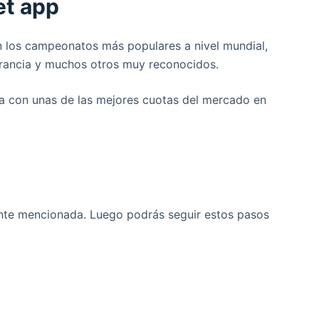
et app
 los campeonatos más populares a nivel mundial,
Francia y muchos otros muy reconocidos.
ta con unas de las mejores cuotas del mercado en
mente mencionada. Luego podrás seguir estos pasos