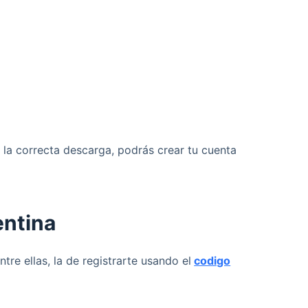
 la correcta descarga, podrás crear tu cuenta
entina
re ellas, la de registrarte usando el
codigo