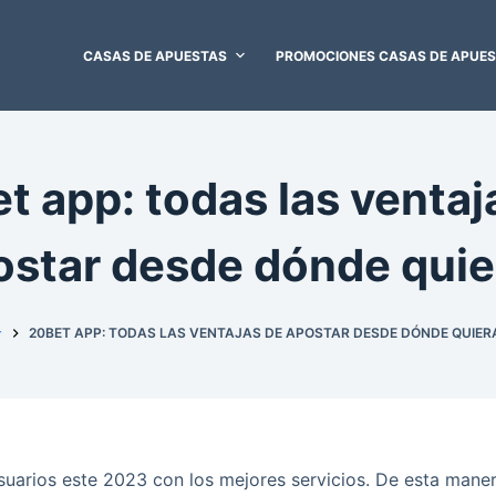
CASAS DE APUESTAS
PROMOCIONES CASAS DE APUE
t app: todas las ventaj
ostar desde dónde quie
FUTBOL
20BET APP: TODAS LAS VENTAJAS DE APOSTAR DESDE DÓNDE QUIER
ARGENTINO
suarios este 2023 con los mejores servicios. De esta mane