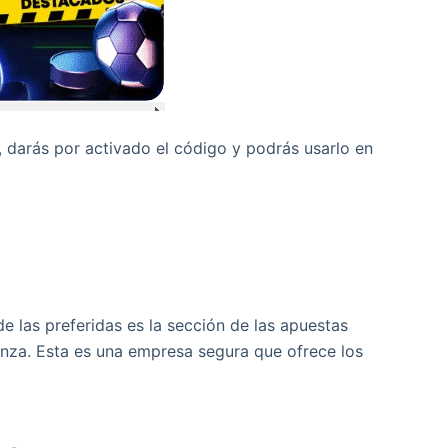
, darás por activado el código y podrás usarlo en
 las preferidas es la sección de las apuestas
anza. Esta es una empresa segura que ofrece los