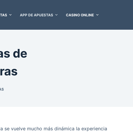
STAS
APP DE APUESTAS
CASINO ONLINE
as de
ras
AS
ra se vuelve mucho más dinámica la experiencia