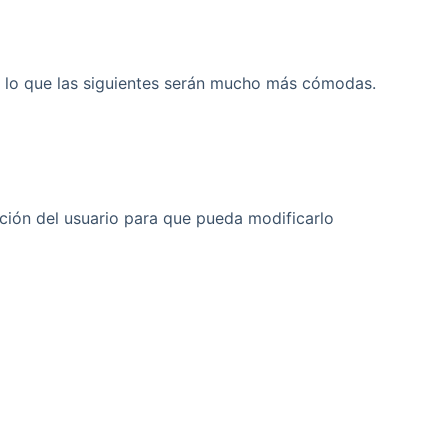
por lo que las siguientes serán mucho más cómodas.
ión del usuario para que pueda modificarlo