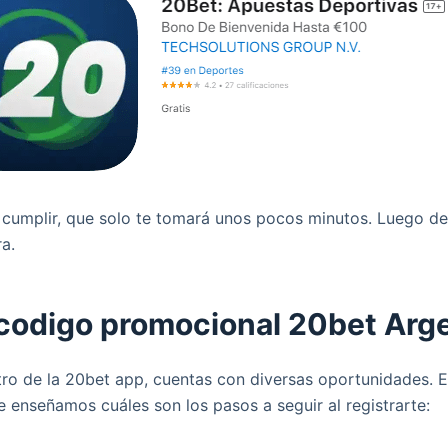
 cumplir, que solo te tomará unos pocos minutos. Luego de
a.
 codigo promocional 20bet Arg
ro de la 20bet app, cuentas con diversas oportunidades. Ent
e enseñamos cuáles son los pasos a seguir al registrarte: