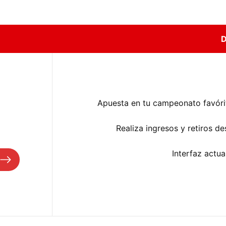
D
Apuesta en tu campeonato favórit
Realiza ingresos y retiros des
Interfaz actu