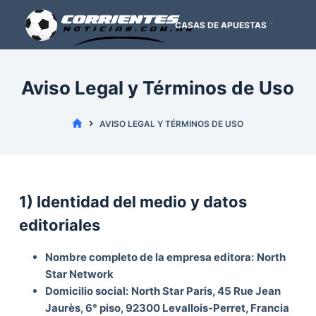
S
CASAS DE APUESTAS
PRO
k
i
p
t
Aviso Legal y Términos de Uso
o
c
FUTBOL
AVISO LEGAL Y TÉRMINOS DE USO
o
ARGENTINO
n
t
e
1) Identidad del medio y datos
n
t
editoriales
Nombre completo de la empresa editora:
North
Star Network
Domicilio social:
North Star Paris, 45 Rue Jean
Jaurès, 6° piso, 92300 Levallois-Perret, Francia