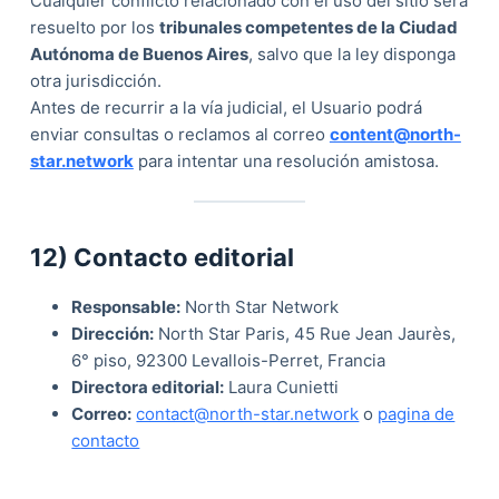
Cualquier conflicto relacionado con el uso del sitio será
resuelto por los
tribunales competentes de la Ciudad
Autónoma de Buenos Aires
, salvo que la ley disponga
otra jurisdicción.
Antes de recurrir a la vía judicial, el Usuario podrá
enviar consultas o reclamos al correo
content@north-
star.network
para intentar una resolución amistosa.
12) Contacto editorial
Responsable:
North Star Network
Dirección:
North Star Paris, 45 Rue Jean Jaurès,
6° piso, 92300 Levallois-Perret, Francia
Directora editorial:
Laura Cunietti
Correo:
contact@north-star.network
o
pagina de
contacto