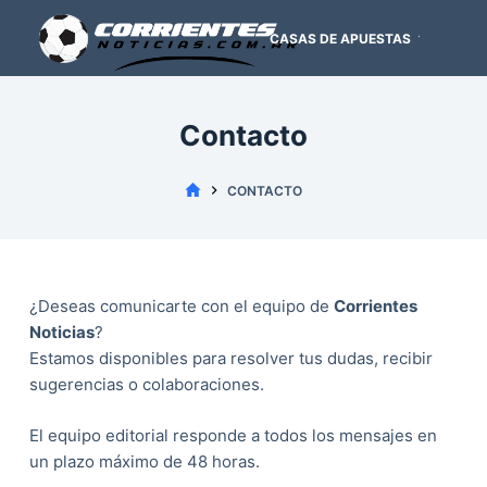
S
CASAS DE APUESTAS
PRO
k
i
p
t
Contacto
o
c
FUTBOL
CONTACTO
o
ARGENTINO
n
t
e
¿Deseas comunicarte con el equipo de
Corrientes
n
Noticias
?
t
Estamos disponibles para resolver tus dudas, recibir
sugerencias o colaboraciones.
El equipo editorial responde a todos los mensajes en
un plazo máximo de 48 horas.